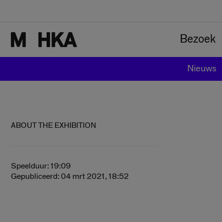
Ga naar hoofdinhoud.
Bezoek
Nieuws
Begin van de inhoud
ABOUT THE EXHIBITION
Speelduur:
19:09
Gepubliceerd:
04
mrt
2021
, 18:52