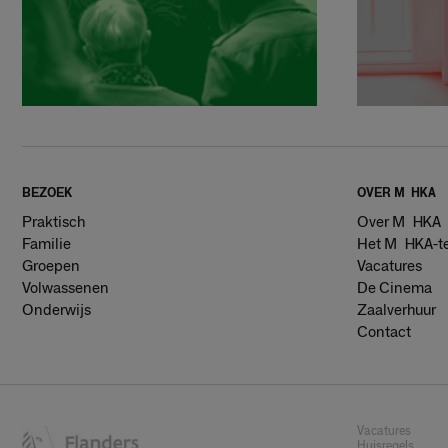
BEZOEK
OVER
Muhka
Praktisch
Over Muhka
Familie
Het Muhka-t
Groepen
Vacatures
Volwassenen
De Cinema
Onderwijs
Zaalverhuur
Contact
Vacatures
Huisregels