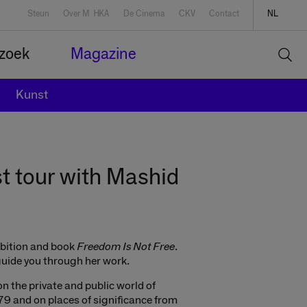
Steun
Over Muhka
De Cinema
CKV
Contact
NL
FR
zoek
Magazine
Kunst
st tour with Mashid
ibition and book
Freedom Is Not Free
.
 guide you through her work.
n the private and public world of
9 and on places of significance from