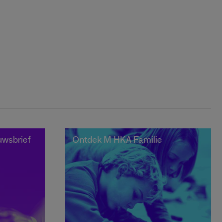
euwsbrief
Ontdek M HKA Familie