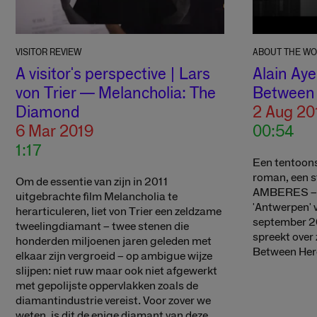
VISITOR REVIEW
ABOUT THE W
A visitor's perspective | Lars
Alain Aye
von Trier — Melancholia: The
Between 
Diamond
2 Aug 20
6 Mar 2019
00:54
1:17
Een tentoons
roman, een s
Om de essentie van zijn in 2011
AMBERES – 
uitgebrachte film Melancholia te
'Antwerpen' v
herarticuleren, liet von Trier een zeldzame
september 20
tweelingdiamant – twee stenen die
spreekt over
honderden miljoenen jaren geleden met
Between Her
elkaar zijn vergroeid – op ambigue wijze
slijpen: niet ruw maar ook niet afgewerkt
met gepolijste oppervlakken zoals de
diamantindustrie vereist. Voor zover we
weten, is dit de enige diamant van deze