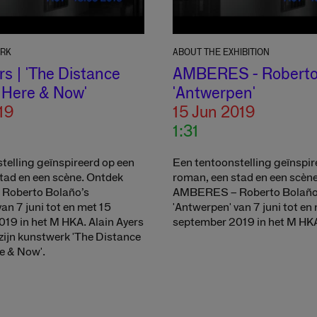
ORK
ABOUT THE EXHIBITION
rs | 'The Distance
AMBERES - Roberto
Here & Now'
'Antwerpen'
19
15 Jun 2019
1:31
telling geïnspireerd op een
Een tentoonstelling geïnspir
tad en een scène. Ontdek
roman, een stad en een scèn
Roberto Bolaño’s
AMBERES – Roberto Bolaño
an 7 juni tot en met 15
'Antwerpen' van 7 juni tot en
19 in het M HKA. Alain Ayers
september 2019 in het M HK
 zijn kunstwerk 'The Distance
e & Now'.